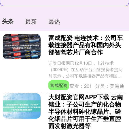
头条
最新
最热
富成配资 电连技术：公司车
载连接器产品有和国内外头
部智驾芯片厂商合作
证券日报网讯12月10日，电连技术
（300679）在互动平台回答投资者提问
时表示，公司车载连接器产品有和国内
外头部智驾芯片厂商合作，公司持续紧
富成配资
查看：
201
分类：
美港通
跟行业发展趋势，精....
大财配资官网APP下载 云南
锗业：子公司生产的化合物
半导体材料砷化镓晶片、磷
化铟晶片可用于生产垂直腔
面发射激光器等