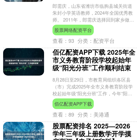
郎需庆，山东省潍坊市临朐县城关街道
朱封小学英语教师，2024年全国优秀教
师。 2011年，郎需庆选择回到家乡做一
名乡村教师，开始了英语教学的探索实
股票网络配资平台
践。为了实现乡....
查看：
93
分类：
配资平台
佰亿配资APP下载 2025年全
市义务教育阶段学校起始年
级“阳光分班”工作顺利结束
8月28日至29日，市教育局组织各区县
（市）完成2025年全市义务教育阶段学
校起始年级“阳光分班”工作，今年“阳光
分班”共涉及515所义务教育阶段学校，
佰亿配资APP下载
14万余....
查看：
89
分类：
美港通
股票配资排名 2025—2026
学年三年级上册数学开学摸