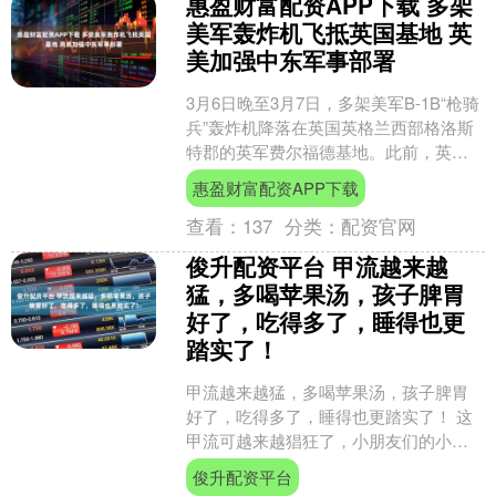
惠盈财富配资APP下载 多架
美军轰炸机飞抵英国基地 英
美加强中东军事部署
3月6日晚至3月7日，多架美军B-1B“枪骑
兵”轰炸机降落在英国英格兰西部格洛斯
特郡的英军费尔福德基地。此前，英国
首相斯塔默已允许美军利用英国基地对
惠盈财富配资APP下载
伊朗导弹阵地....
查看：
137
分类：
配资官网
俊升配资平台 甲流越来越
猛，多喝苹果汤，孩子脾胃
好了，吃得多了，睡得也更
踏实了！
甲流越来越猛，多喝苹果汤，孩子脾胃
好了，吃得多了，睡得也更踏实了！ 这
甲流可越来越猖狂了，小朋友们的小身
板可遭不住！不少体质弱点儿的小宝贝
俊升配资平台
开始出现咳咳声，小肚子....