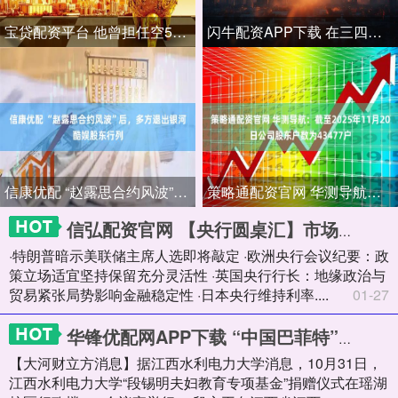
宝贷配资平台 他曾担任空5军军长，受康生迫害后含恨去世，1979年恢复名誉
闪牛配资APP下载 在三四线小城，一家民营企业靠什么留下四五十名博士？
信康优配 “赵露思合约风波”后，多方退出银河酷娱股东行列
策略通配资官网 华测导航：截至2025年11月20日公司股东户数为43477户
信弘配资官网 【央行圆桌汇】市场聚焦美联储1月利率决议（2026年1月26日）
·特朗普暗示美联储主席人选即将敲定 ·欧洲央行会议纪要：政
策立场适宜坚持保留充分灵活性 ·英国央行行长：地缘政治与
贸易紧张局势影响金融稳定性 ·日本央行维持利率....
01-27
华锋优配网APP下载 “中国巴菲特”段永平捐了1万股茅台，最新回应来了
【大河财立方消息】据江西水利电力大学消息，10月31日，
江西水利电力大学“段锡明夫妇教育专项基金”捐赠仪式在瑶湖