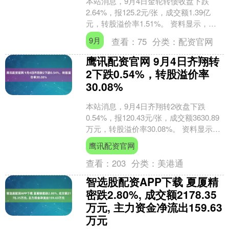
本站消息，9月4日金轮转债收盘下跌
2.64%，报125.2元/张，成交额1.39亿
元，转股溢价率1.51%。 资料显示，金
轮转债信用级别为“AA-”，债券期限6....
9月
查看：
75
分类：
配资官网
鹰讯配资官网 9月4日齐翔转
2下跌0.54%，转股溢价率
30.08%
本站消息，9月4日齐翔转2收盘下跌
0.54%，报120.43元/张，成交额3630.89
万元，转股溢价率30.08%。 资料显示，
齐翔转2信用级别为“AA”，债....
鹰讯配资官网
查看：
203
分类：
美港通
智选股配资APP下载 夏厦精
密跌2.80%, 成交额2178.35
万元, 主力资金净流出159.63
万元