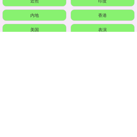
近照
印度
内地
香港
美国
表演
靠谱配资APP下载
网友
全部话题标签
关注 美港通