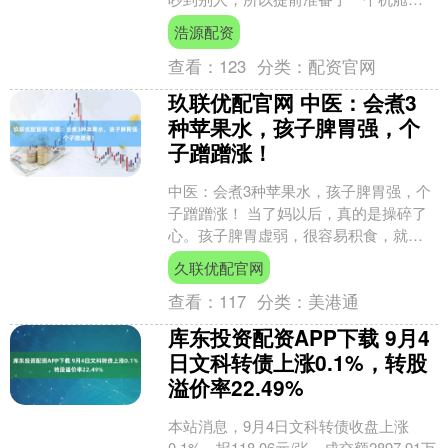
客的小礼物，不过其他乘客的态度却让
浩源配资
她相当暖心，网友：家长....
查看：
123
分类：
配资官网
玖联优配官网 中医：会煮3
种苹果水，孩子脾胃强，个
子蹭蹭涨！
中医：会煮3种苹果水，孩子脾胃强，个
子蹭蹭涨！ 当了妈以后，真的是操碎了
心。孩子脾胃虚弱，很容易积食，就不
爱吃东西。有些东西吃了也不吸收，所
久联优配官网
以很多娃个子一直长不....
查看：
117
分类：
美港通
库东投资配资APP下载 9月4
日文科转债上涨0.1%，转股
溢价率22.49%
本站消息，9月4日文科转债收盘上涨
0.1%，报118.06元/张，成交额2897.91万