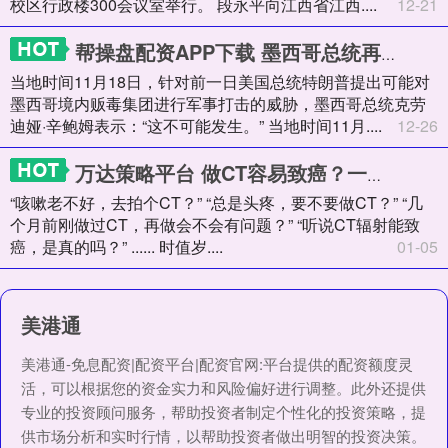
校区行政楼300会议室举行。 段永平向江西省江西....
12-21
帮操盘配资APP下载 墨西哥总统再次拒绝美军入境打击贩毒：上一次美国进入就拿走我们一半领土
当地时间11月18日，针对前一日美国总统特朗普提出可能对
墨西哥境内贩毒集团进行军事打击的威胁，墨西哥总统克劳
迪娅·辛鲍姆表示：“这不可能发生。” 当地时间11月....
12-26
万达策略平台 做CT容易致癌？一年最多拍几次？医生解答
“咳嗽老不好，去拍个CT？” “总是头疼，要不要做CT？” “几
个月前刚做过CT，再做会不会有问题？” “听说CT辐射能致
癌，是真的吗？” ...... 时值岁....
01-05
美港通
美港通-免息配资|配资平台|配资官网:平台提供的配资额度灵
活，可以根据您的资金实力和风险偏好进行调整。此外还提供
专业的投资顾问服务，帮助投资者制定个性化的投资策略，提
供市场分析和实时行情，以帮助投资者做出明智的投资决策。