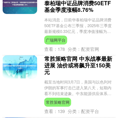
泰柏瑞中证品牌消费50ETF
基金季度涨幅8.76%
本站消息，日前华泰柏瑞中证品牌消费
50ETF基金公布三季报，2025年三季度
最新规模0.33亿元，季度净值涨幅为
8.76%。 从业绩表现来看，华泰柏瑞中
广瑞网平台
证品牌消....
查看：
178
分类：
配资官网
常胜策略官网 中东战事最新
进展 油价或将飙升至150美
元
截至当地时间3月7日，美国与以色列对
伊朗的军事打击已进入第八天，短期内
看不到结束迹象。中东能源供应体系遭
遇重创，国际油价迎来暴涨。卡塔尔能
常胜策略官网
源大臣警告称，若冲突持....
查看：
139
分类：
配资平台