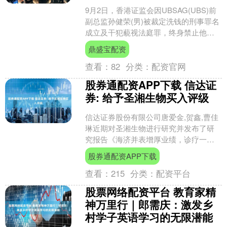
9月2日，香港证监会因UBSAG(UBS)前
副总监孙健荣(男)被裁定洗钱的刑事罪名
成立及干犯藐视法庭罪，终身禁止他重
投业界。该案源于孙为两名在UBS持有
鼎盛宝配资
联名帐户....
查看：
82
分类：
配资官网
股券通配资APP下载 信达证
券: 给予圣湘生物买入评级
信达证券股份有限公司唐爱金,贺鑫,曹佳
琳近期对圣湘生物进行研究并发布了研
究报告《海济并表增厚业绩，诊疗一体
化布局成效初显》，给予圣湘生物买入
股券通配资APP下载
评级。 圣湘生物(6....
查看：
215
分类：
配资平台
股票网络配资平台 教育家精
神万里行｜郎需庆：激发乡
村学子英语学习的无限潜能