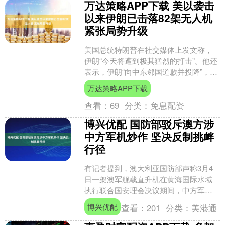
万达策略APP下载 美以袭击
以来伊朗已击落82架无人机
紧张局势升级
美国总统特朗普在社交媒体上发文称，
伊朗“今天将遭到极其猛烈的打击”。他还
表示，伊朗“向中东邻国道歉并投降”，并
承诺不再向它们开火，这归因于“美国和
万达策略APP下载
以色列的持续打....
查看：
69
分类：
免息配资
博兴优配 国防部驳斥澳方涉
中方军机炒作 坚决反制挑衅
行径
有记者提到，澳大利亚国防部声称3月4
日一架澳军舰载直升机在黄海国际水域
执行联合国安理会决议期间，中方军机
进行了不安全接近。对此，蒋斌回应
博兴优配
查看：
201
分类：
美港通
称，澳方言论歪曲事实、颠....