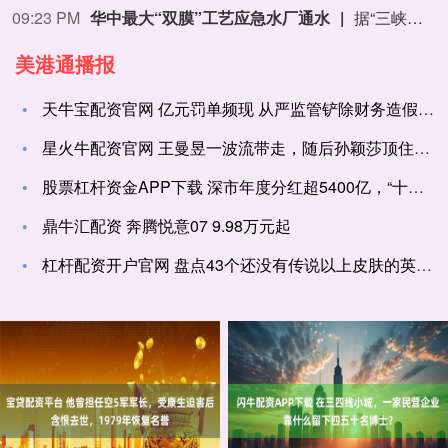
09:23 PM
华中最大“双膜”工艺应急水厂通水
据“三峡小微”公众号消息，8月8日，由三峡集团所属长江环保集团、武汉市水务集团等共同投资建设的华中地区规模最大的“双膜”工艺应急水厂——武汉梁子湖应急水厂并网通水，标志着武汉市江南区域正式构建起“一江一湖”双水源互为备援、灵活调度的供水新格局，为片区660万市民用水安全提供坚实保障。
美港通播报
天牛宝配资官网 亿元罚单频现 从严监管铲除财务造假“毒瘤”
星火牛配资官网 王曼昱一波流带走，随后孙颖莎顶住压力拿下，将
股票杠杆资金APP下载 深市年度分红超5400亿，“十四五”
鼎牛汇配资 奔腾悦意07 9.98万元起
杠杆配资开户官网 盘点43个还没有传说以上皮肤的英雄，战士占