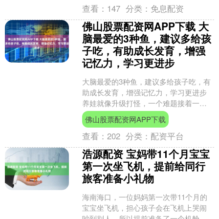
查看：
147
分类：
免息配资
佛山股票配资网APP下载 大
脑最爱的3种鱼，建议多给孩
子吃，有助成长发育，增强
记忆力，学习更进步
大脑最爱的3种鱼，建议多给孩子吃，有
助成长发育，增强记忆力，学习更进步
养娃就像升级打怪，一个难题接着一个
难题。就拿我家孩子来说，还没愁完长
佛山股票配资网APP下载
高就开始愁孩子的学习....
查看：
202
分类：
配资平台
浩源配资 宝妈带11个月宝宝
第一次坐飞机，提前给同行
旅客准备小礼物
海南海口，一位妈妈第一次带11个月的
宝宝坐飞机，担心孩子会在飞机上哭闹
吵到别人，所以提前准备了一个机舱乘