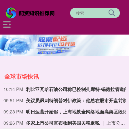
全球市场快讯
10:14 PM
利比
09:51 PM
美议员讽刺特朗普对
09:28 PM
明日运营开始起，上
09:26 PM
多家上市公司宣布收到美国关税退税
上市公司公告显示，自7月以来，多家公司宣布已经收到美国关税退税。根据美国最高法院今年2月裁定，《国际紧急经济权力法》不授权总统征收大规模关税。美国国际贸易法院随后下令海关办理相关退款。海关与边境保护局4月20日启动第一阶段退款工作，首批退款于5月11日前后发放。美国海关与边境保护局官员本月4日披露的信息显示，截至7月底，该部门已处理完毕约1000亿美元关税的退款流程并把相关信息提供给财政部用于付款。（中新社）