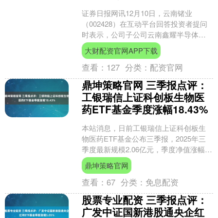
证券日报网讯12月10日，云南锗业
（002428）在互动平台回答投资者提问
时表示，公司子公司云南鑫耀半导体材
料有限公司生产的化合物半导体材料砷
大财配资官网APP下载
化镓晶片(衬底)、....
查看：
127
分类：
配资官网
鼎坤策略官网 三季报点评：
工银瑞信上证科创板生物医
药ETF基金季度涨幅18.43%
本站消息，日前工银瑞信上证科创板生
物医药ETF基金公布三季报，2025年三
季度最新规模2.06亿元，季度净值涨幅为
18.43%。 从业绩表现来看，工银瑞信上
鼎坤策略官网
证科....
查看：
67
分类：
免息配资
股票专业配资 三季报点评：
广发中证国新港股通央企红