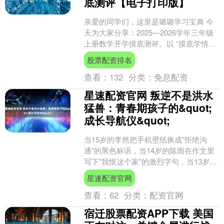
底测评【电子打印版】
亲爱的同学们，这里是璐璐学习宝典 今
天为大家分享：2025—2026学年三年级
上册数学开学摸底测评。以 “摸底学情、
衔接学习” 为目标，全面考查三年级学生
股票配资排名
数学知....
查看：
132
分类：
免息配资
星速配资官网 叛逆不是洪水
猛兽：青春期孩子的&quot;
成长导航仪&quot;
当15岁的李然把手机壁纸换成"拒绝沟
通"的黑色标语，当14岁的陈雨在作文里
写下"我恨这个家"的激烈字句，当13岁的
王浩用逃课去网吧的方式对抗父母安装
星速配资官网
的监控软件—....
查看：
62
分类：
配资官网
宿迁股票配资APP下载 美国