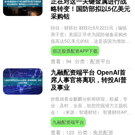
正在对这一关键金属进行战
略转变！国防部拟以5亿美元
采购钴
转自：财联社 财联社8月22日讯（编辑
周子意）美国正寻求为国防储备采购价
值高达5亿美元的钴，这是该国为增加关
键矿产供应所采取行动的一部分。 据央
宿迁股票配资APP下载
视新闻，美国国....
查看：
94
分类：
配资平台
九融配资端平台 OpenAI首
席人事官将离职，转投AI普
及事业
炒股就看金麒麟分析师研报，权威，专
业，及时，全面，助您挖掘潜力主题机
会！ （来源：智通财经） 智通财经APP
获悉，OpenAI证实，其首席人事官茱莉
九融配资端平台
亚·维拉格拉....
查看：
123
分类：
免息配资