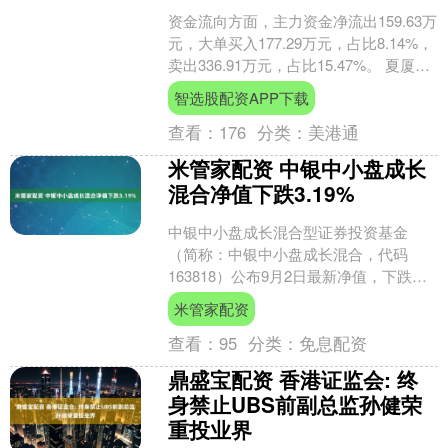
资金流向方面，主力资金净流出159.63万
元，大单买入177.29万元，占比8.14%，
卖出336.91万元，占比15.47%。 夏厦精
密今年以来股价涨75.1....
智选股配资APP下载
查看：
176
分类：
美港通
米管家配资 中银中小盘成长
混合净值下跌3.19%
中银中小盘成长混合型证券投资基金
（简称：中银中小盘成长混合，代码
163818）公布9月2日最新净值，下跌
3.19%。 中银中小盘成长混合成立于
米管家配资
2011年11月2....
查看：
95
分类：
免息配资
鼎盛宝配资 香港证监会: 终
身禁止UBS前副总监孙健荣
重投业界